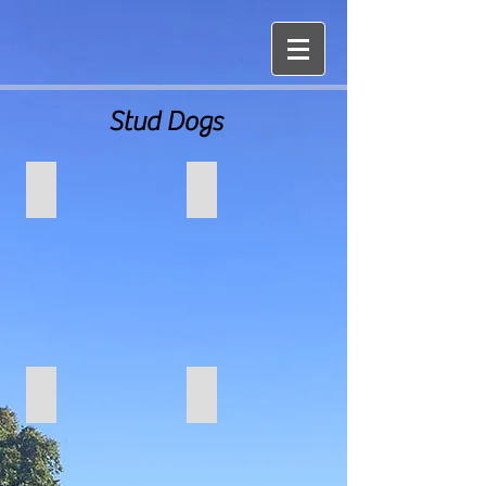
Stud Dogs
Hawkoak Atzeni (Bertie)
Chyknell Osprey at Hawkoak (Rudi)
Wivenwood Jack the Lab at Hawkoad (Ted)
Highdunscott Cooper at Hawkoak